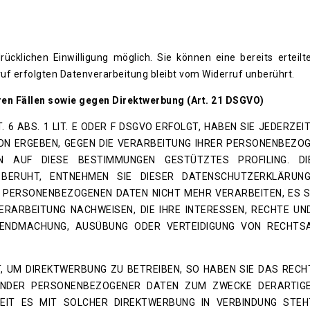
ücklichen Einwilligung möglich. Sie können eine bereits erteilte
ruf erfolgten Datenverarbeitung bleibt vom Widerruf unberührt.
en Fällen sowie gegen Direktwerbung (Art. 21 DSGVO)
6 ABS. 1 LIT. E ODER F DSGVO ERFOLGT, HABEN SIE JEDERZEI
ION ERGEBEN, GEGEN DIE VERARBEITUNG IHRER PERSONENBEZO
N AUF DIESE BESTIMMUNGEN GESTÜTZTES PROFILING. DIE
 BERUHT, ENTNEHMEN SIE DIESER DATENSCHUTZERKLÄRUNG
 PERSONENBEZOGENEN DATEN NICHT MEHR VERARBEITEN, ES SE
RARBEITUNG NACHWEISEN, DIE IHRE INTERESSEN, RECHTE UND
LTENDMACHUNG, AUSÜBUNG ODER VERTEIDIGUNG VON RECHTS
 UM DIREKTWERBUNG ZU BETREIBEN, SO HABEN SIE DAS RECHT
FENDER PERSONENBEZOGENER DATEN ZUM ZWECKE DERARTIG
OWEIT ES MIT SOLCHER DIREKTWERBUNG IN VERBINDUNG STEH