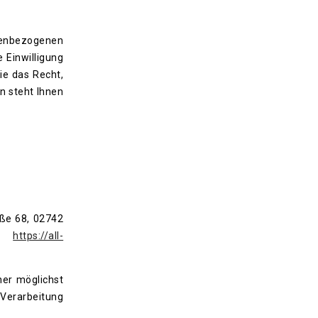
nenbezogenen
 Einwilligung
ie das Recht,
n steht Ihnen
aße 68, 02742
kl:
https://all-
ner möglichst
Verarbeitung