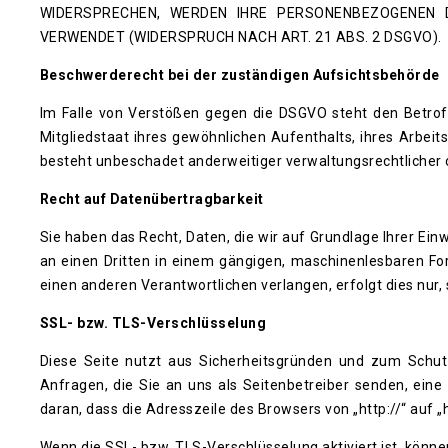
WIDERSPRECHEN, WERDEN IHRE PERSONENBEZOGENEN
VERWENDET (WIDERSPRUCH NACH ART. 21 ABS. 2 DSGVO).
Beschwerde­recht bei der zuständigen Aufsichts­behörde
Im Falle von Verstößen gegen die DSGVO steht den Betrof
Mitgliedstaat ihres gewöhnlichen Aufenthalts, ihres Arbe
besteht unbeschadet anderweitiger verwaltungsrechtlicher o
Recht auf Daten­übertrag­barkeit
Sie haben das Recht, Daten, die wir auf Grundlage Ihrer Einw
an einen Dritten in einem gängigen, maschinenlesbaren Fo
einen anderen Verantwortlichen verlangen, erfolgt dies nur,
SSL- bzw. TLS-Verschlüsselung
Diese Seite nutzt aus Sicherheitsgründen und zum Schutz
Anfragen, die Sie an uns als Seitenbetreiber senden, eine
daran, dass die Adresszeile des Browsers von „http://“ auf 
Wenn die SSL- bzw. TLS-Verschlüsselung aktiviert ist, können