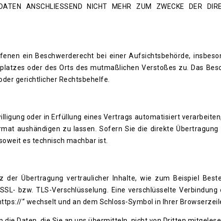
 DATEN ANSCHLIESSEND NICHT MEHR ZUM ZWECKE DER DIR
fenen ein Beschwerderecht bei einer Aufsichtsbehörde, insbes
itsplatzes oder des Orts des mutmaßlichen Verstoßes zu. Das Be
der gerichtlicher Rechtsbehelfe.
illigung oder in Erfüllung eines Vertrags automatisiert verarbeiten
rmat aushändigen zu lassen. Sofern Sie die direkte Übertragung
 soweit es technisch machbar ist.
 der Übertragung vertraulicher Inhalte, wie zum Beispiel Best
 SSL- bzw. TLS-Verschlüsselung. Eine verschlüsselte Verbindung
„https://“ wechselt und an dem Schloss-Symbol in Ihrer Browserzeil
 die Daten, die Sie an uns übermitteln, nicht von Dritten mitgeles