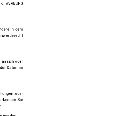
EKTWERBUNG
ondere in dem
schwerderecht
, an sich oder
 der Daten an
ellungen oder
 erkennen Sie
e.
en werden.