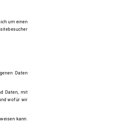
sich um einen
bsitebesucher
ogenen Daten
d Daten, mit
und wofür wir
fweisen kann.