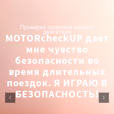
Проверка здоровья вашего
двигателя
MOTORcheckUP дает
мне чувство
безопасности во
время длительных
поездок. Я ИГРАЮ В
БЕЗОПАСНОСТЬ!