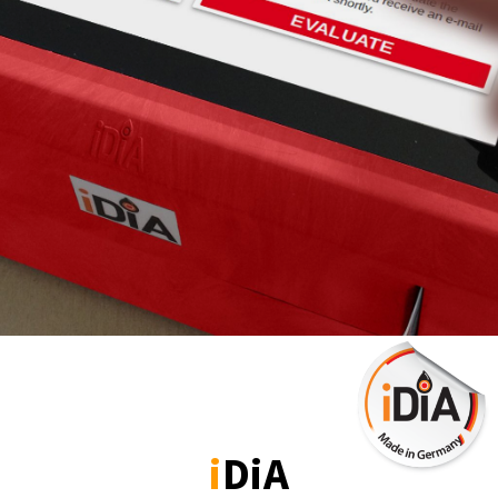
i
DiA