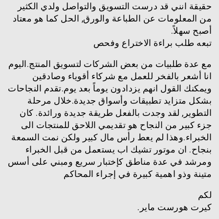
حقيقة انني قد درست التسويق والتواصل ولدي الكثير
من المعلومات عن الطباعة والورق, الحل كما هو معتاد
أصبح سهلاً.
تبعه طلب براءة الاختراع وفحص
مع عدة طلبيات من بعض الشركات لتسويق المنتج.اليوم
انا أشعر بالفخر للعمل مع شركاء أقوياء وصادقين
ويمكنك القول انهم يزدادون يوماً بعد يوم.تقدم النجاحات
بشكل متزايد تطبيقات وأسواق جديدة.خلال مرحلة
التطوير, لقد وجدت بالفعل طريقة جديدة ورائدة. كان
جزء كبير من النجاح هو تقديمي اللاحق للمنتجات الى
الخبراء.وهذا لم يعط رأس مال كبير ولكن نمت السمعة
بنجاح. ان موتور تشيك اب يستعمل من قبل الخبراء
ومرشد في عدة مناطق كإختبار سريع ومبني على أسس
متينة وذو اهمية كبيرة في إجراء المحاكم
لكم
كيرت هورست ماير.