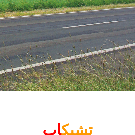
تشيك
اب