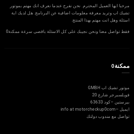
مرحبا ايها العميل المحترم. نحن نفرح عندما نعرف انك مهتم بموتور
تشيك اب وتريد معرفة معلومات اضافية عن البرنامج. هل لديك اية
اسئلة وهل انت مهتم بهذا المنتج.
فقط تواصل معنا ونحن نجيبك على كل الاسئلة باقصى سرعة ممكنة0
ممكنة0
موتور تشيك اب GMBH
فويلسبرجر شارع 20
بيرستين –كود 63633
ايميل –info at motorcheckup0com
تواصل مع مندوب دولتك