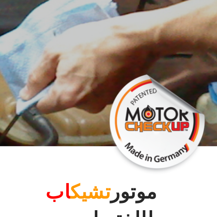
موتور
تشيك
اب