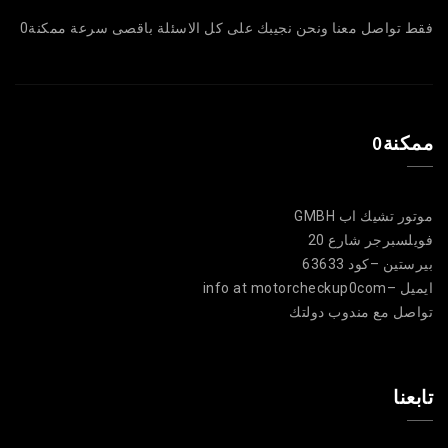
فقط تواصل معنا ونحن نجيبك على كل الاسئلة باقصى سرعة ممكنة0
ممكنة0
موتور تشيك اب GMBH
فويلسبرجر شارع 20
بيرستين –كود 63633
ايميل –info at motorcheckup0com
تواصل مع مندوب دولتك
تابعنا