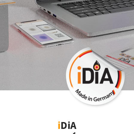
i
DiA