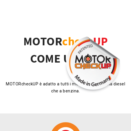
MOTOR
check
UP
COME USARE
MOTORcheckUP è adatto a tutti i motori a 4 tempi, sia diesel
che a benzina.