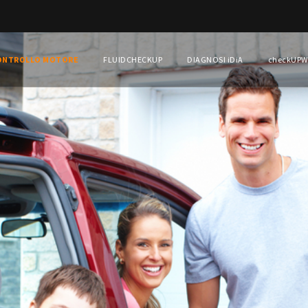
ONTROLLO MOTORE
FLUIDCHECKUP
DIAGNOSI iDiA
checkUP