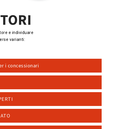
OTORI
ore e individuare
rse varianti:
er i concessionari
PERTI
NATO