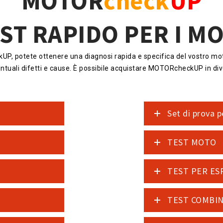
MOTOR
check
UP
EST RAPIDO PER I M
, potete ottenere una diagnosi rapida e specifica del vostro mot
ntuali difetti e cause. È possibile acquistare MOTORcheckUP in dive
Set di prova p
TEST MOTO
TEST PER ES
TEST COMBI