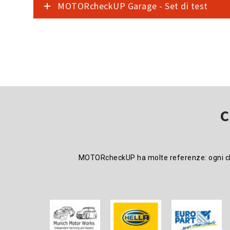
MOTORcheckUP Garage - Set di test
C
MOTORcheckUP ha molte referenze: ogni client