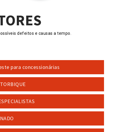
OTORES
ossíveis defeitos e causas a tempo.
este para concessionárias
OTORBIQUE
ESPECIALISTAS
INADO