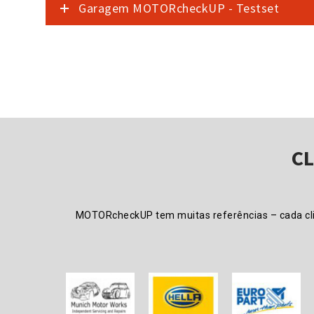
Garagem MOTORcheckUP - Testset
C
MOTORcheckUP tem muitas referências – cada clie