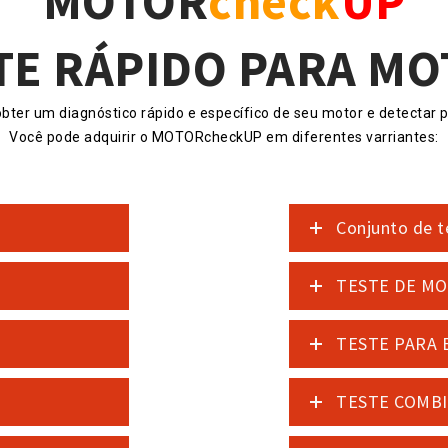
MOTOR
check
UP
TE RÁPIDO PARA M
r um diagnóstico rápido e específico de seu motor e detectar p
Você pode adquirir o MOTORcheckUP em diferentes varriantes:
Conjunto de t
TESTE DE M
TESTE PARA 
TESTE COMB