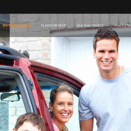
MOTORcheckUP
FLUIDCHECKUP
iDiA DIAGNOSES
checkUP