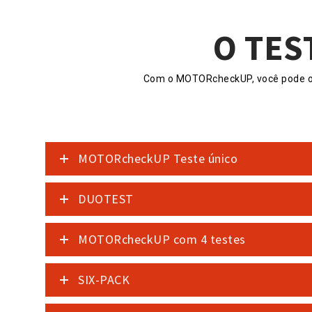
O TES
Com o MOTORcheckUP, você pode obte
MOTORcheckUP Teste único
DUOTEST
MOTORcheckUP com 4 testes
SIX-PACK