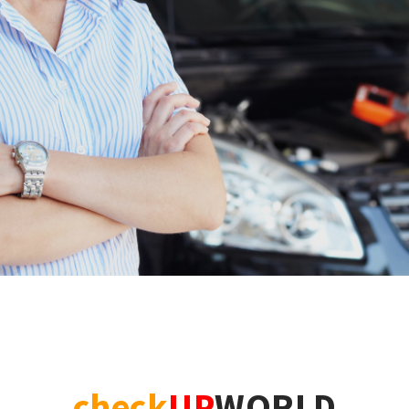
check
UP
WORLD