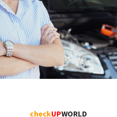
check
UP
WORLD