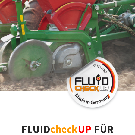
FLUID
check
UP
FÜR