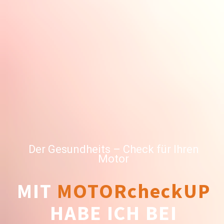
Der Gesundheits – Check für Ihren
Motor
MIT
MOTORcheckUP
HABE ICH BEI