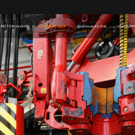
MOTORcheckUP
FLUIDCHECKUP
Диагнози на iDiA
checkUP