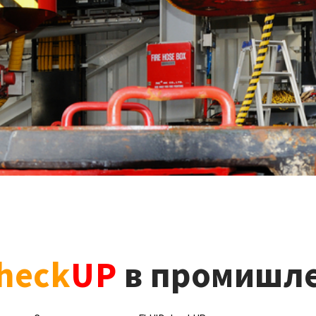
heck
UP
в промишле