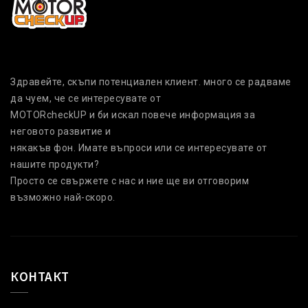
Здравейте, скъпи потенциален клиент. много се радваме
да чуем, че се интересувате от
MOTORcheckUP и би искал повече информация за
неговото развитие и
някакъв фон. Имате въпроси или се интересувате от
нашите продукти?
Просто се свържете с нас и ние ще ви отговорим
възможно най-скоро.
КОНТАКТ