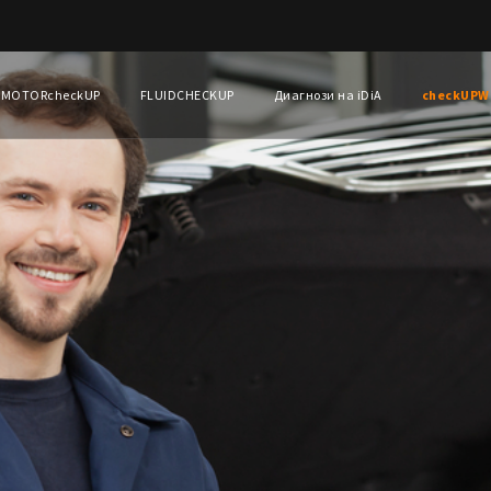
MOTORcheckUP
FLUIDCHECKUP
Диагнози на iDiA
checkUPW