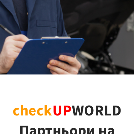
check
UP
WORLD
Партньори на