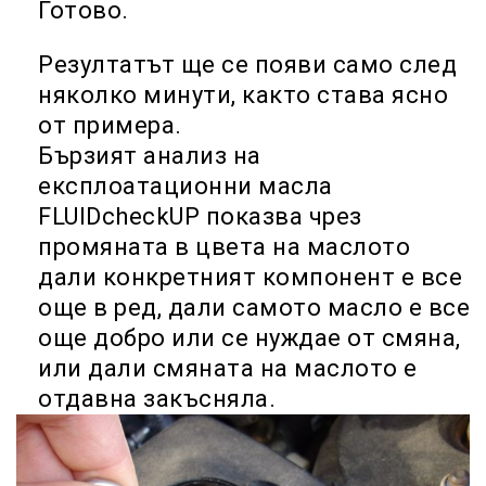
Готово.
Резултатът ще се появи само след
няколко минути, както става ясно
от примера.
Бързият анализ на
експлоатационни масла
FLUIDcheckUP показва чрез
промяната в цвета на маслото
дали конкретният компонент е все
още в ред, дали самото масло е все
още добро или се нуждае от смяна,
или дали смяната на маслото е
отдавна закъсняла.